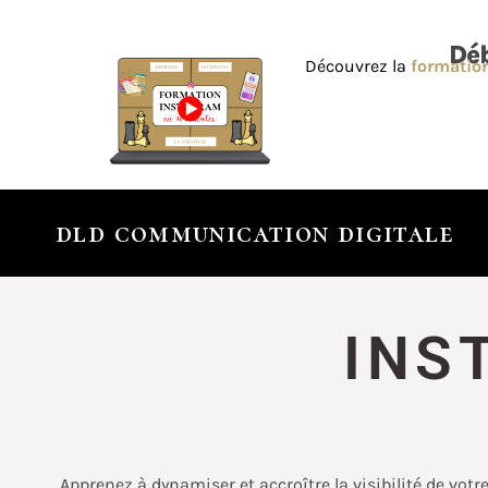
Déb
Découvrez la
formation
dld communication digitale
INS
Apprenez à dynamiser et accroître la visibilité de vot