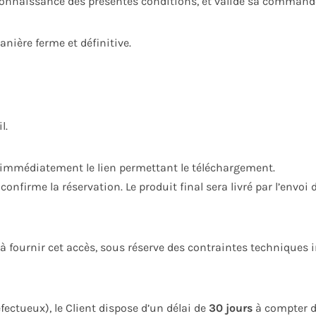
d connaissance des présentes conditions, et valide sa comman
nière ferme et définitive.
l.
 immédiatement le lien permettant le téléchargement.
confirme la réservation. Le produit final sera livré par l’envo
fournir cet accès, sous réserve des contraintes techniques i
fectueux), le Client dispose d’un délai de
30 jours
à compter de