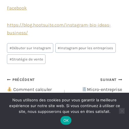
Facebook
https://blog.hootsuite.com/instagram-bio-ideas-
business/
#
Débuter sur Instagram
#
Instagram pour les entreprises
#
Stratégie de vente
PRÉCÉDENT
SUIVANT
Comment calculer
Micro-entreprise
ses prix de vente quand
couture : 7 erreurs
Nous utilisons des cookies pour vous garantir la meilleure
on est couturière
administratives qui
expérience sur notre site web. Si vous continuez à utiliser ce
site, nous supposerons que vous en êtes satisfait.
indépendante (sans
peuvent couler votre
travailler à perte) ?
atelier (et comment les
OK
corriger)