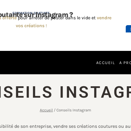
utante sur Instagram ?
FORMATION GRATUITE
 offerte
pour arrêter de poster dans le vide et
vendre
vos créations
!
ACCUEIL
A PR
SEILS INSTA
Accueil
/
Conseils Instagram
bilité de son entreprise, vendre ses créations coutures ou au